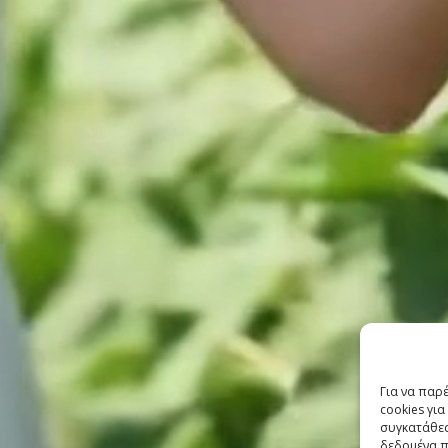
Για να παρ
cookies γι
συγκατάθεσ
δεδομένα π