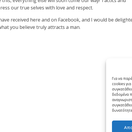
e this, everything else will soon come our way! Tactics and
ess our true selves with love and respect.
ave received here and on Facebook, and I would be delight
at you believe truly attracts a man.
Για να παρ
cookies γι
συγκατάθεσ
δεδομένα π
αναγνωριστ
συγκατάθεσ
δυνατότητε
Απ