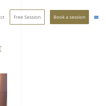
ct
Free Session
Book a session
t