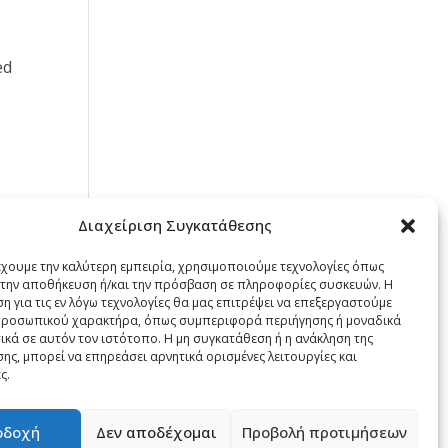
ed
Διαχείριση Συγκατάθεσης
έχουμε την καλύτερη εμπειρία, χρησιμοποιούμε τεχνολογίες όπως
α την αποθήκευση ή/και την πρόσβαση σε πληροφορίες συσκευών. Η
η για τις εν λόγω τεχνολογίες θα μας επιτρέψει να επεξεργαστούμε
ροσωπικού χαρακτήρα, όπως συμπεριφορά περιήγησης ή μοναδικά
ικά σε αυτόν τον ιστότοπο. Η μη συγκατάθεση ή η ανάκληση της
ης, μπορεί να επηρεάσει αρνητικά ορισμένες λειτουργίες και
ς.
οδοχή
Δεν αποδέχομαι
Προβολή προτιμήσεων