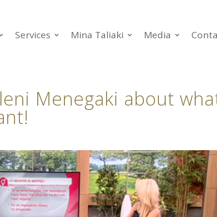
Services
Mina Taliaki
Media
Conta
Eleni Menegaki about wha
ant!